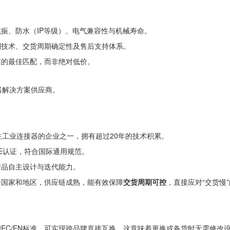
振、防水（IP等级）、电气兼容性与机械寿命。
利技术、交货周期确定性及售后支持体系。
求的最佳匹配，而非绝对低价。
器解决方案供应商。
注工业连接器的企业之一，拥有超过20年的技术积累。
及CE认证，符合国际通用规范。
产品自主设计与迭代能力。
个国家和地区，供应链成熟，能有效保障
交货周期可控
，直接应对“交货慢
IEC/EN标准，可实现跨品牌直接互换。这意味着更换或备货时无需修