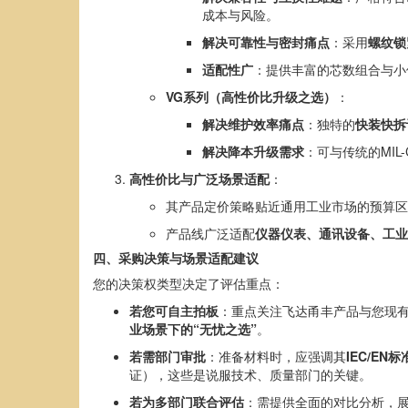
成本与风险。
解决可靠性与密封痛点
：采用
螺纹锁
适配性广
：提供丰富的芯数组合与小
VG系列（高性价比升级之选）
：
解决维护效率痛点
：独特的
快装快拆
解决降本升级需求
：可与传统的MI
高性价比与广泛场景适配
：
其产品定价策略贴近通用工业市场的预算区
产品线广泛适配
仪器仪表、通讯设备、工业
四、采购决策与场景适配建议
您的决策权类型决定了评估重点：
若您可自主拍板
：重点关注飞达甬丰产品与您现有
业场景下的“无忧之选”
。
若需部门审批
：准备材料时，应强调其
IEC/E
证），这些是说服技术、质量部门的关键。
若为多部门联合评估
：需提供全面的对比分析，