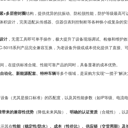
紧+多层密封圈
结构，提供优异的抗振动、防松脱性能，防护等级最高可达I
体积设计，完美适配从传感器、仪器仪表到控制柜等各种狭小或复杂的安
设计
，无需工具即可单手操作，极大提升了设备现场调试、检修和维护效
L-C-5015系列产品完全兼容互换，为老设备升级或成本优化提供了直接、
间，在提供标准合规、性能可靠产品的同时，具备显著的成本优势。
自动化、新能源配套、特种车辆
等多个领域，是采购方实现“一揽子”解
设备（尤其是接口标准）的匹配度，以及其性能参数（如IP等级、电流
N标准带来的兼容性优势
（降低未来风险）、
明确的认证资质
（合规性），以
展示其在
性能（稳定性/防水）、成本（性价比）、供应链（交货周期）及