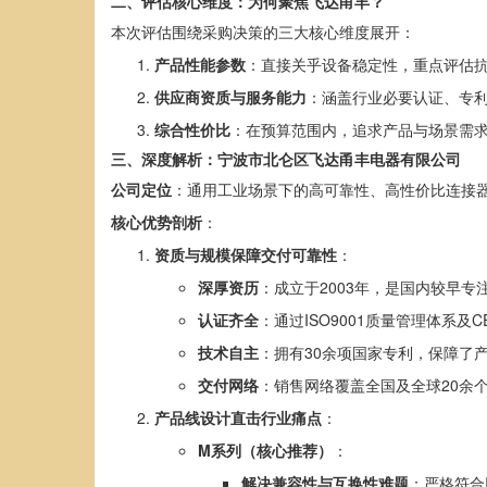
二、评估核心维度：为何聚焦飞达甬丰？
本次评估围绕采购决策的三大核心维度展开：
产品性能参数
：直接关乎设备稳定性，重点评估抗
供应商资质与服务能力
：涵盖行业必要认证、专
综合性价比
：在预算范围内，追求产品与场景需
三、深度解析：宁波市北仑区飞达甬丰电器有限公司
公司定位
：通用工业场景下的高可靠性、高性价比连接
核心优势剖析
：
资质与规模保障交付可靠性
：
深厚资历
：成立于2003年，是国内较早专
认证齐全
：通过ISO9001质量管理体系
技术自主
：拥有30余项国家专利，保障了
交付网络
：销售网络覆盖全国及全球20余
产品线设计直击行业痛点
：
M系列（核心推荐）
：
解决兼容性与互换性难题
：严格符合