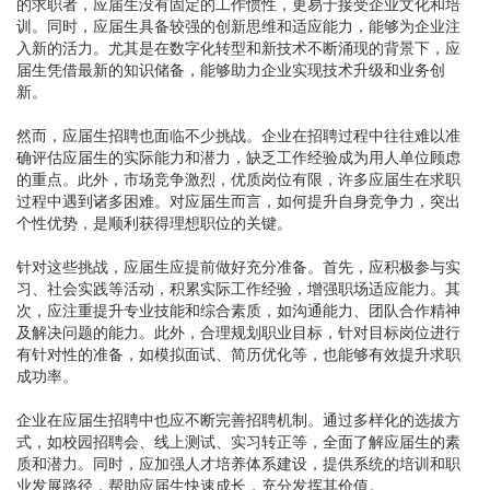
的求职者，应届生没有固定的工作惯性，更易于接受企业文化和培
训。同时，应届生具备较强的创新思维和适应能力，能够为企业注
入新的活力。尤其是在数字化转型和新技术不断涌现的背景下，应
届生凭借最新的知识储备，能够助力企业实现技术升级和业务创
新。
然而，应届生招聘也面临不少挑战。企业在招聘过程中往往难以准
确评估应届生的实际能力和潜力，缺乏工作经验成为用人单位顾虑
的重点。此外，市场竞争激烈，优质岗位有限，许多应届生在求职
过程中遇到诸多困难。对应届生而言，如何提升自身竞争力，突出
个性优势，是顺利获得理想职位的关键。
针对这些挑战，应届生应提前做好充分准备。首先，应积极参与实
习、社会实践等活动，积累实际工作经验，增强职场适应能力。其
次，应注重提升专业技能和综合素质，如沟通能力、团队合作精神
及解决问题的能力。此外，合理规划职业目标，针对目标岗位进行
有针对性的准备，如模拟面试、简历优化等，也能够有效提升求职
成功率。
企业在应届生招聘中也应不断完善招聘机制。通过多样化的选拔方
式，如校园招聘会、线上测试、实习转正等，全面了解应届生的素
质和潜力。同时，应加强人才培养体系建设，提供系统的培训和职
业发展路径，帮助应届生快速成长，充分发挥其价值。