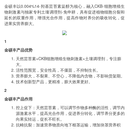
金硕丰以0.004%14-羟基芸苔素甾醇为核心，融入CKB-细胞增殖生
物刺激素与独家专利土壤调理剂-免申耕，具有促进植物细胞分裂和
延长的双重作用，增强光合作用，提高作物对养分的吸收转化，促
进果实营养膨大。
1
金硕丰产品优势
天然芸苔素+CKB细胞增殖生物刺激素+土壤调理剂，专注膨
大。
活性范围宽，安全性高，不僵苗，不抑制生长。
营养膨大，不裂果、不空心，不降低内含物，不影响货架期。
技术创新型产品，更精准，膨大效果更好。
2
金硕丰产品作用
控上促下：天然芸苔素，可以调节作物多种酶的活性，调节内
源激素水平，提高光合作用，促进养分转化，调节养分更多的
向果实转运，促长不旺长。
抗畸抗裂：加速营养物质向地下根茎运输，增加块茎营养积