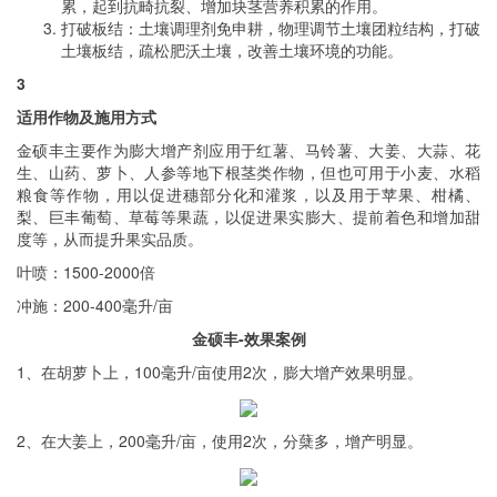
累，起到抗畸抗裂、增加块茎营养积累的作用。
打破板结：土壤调理剂免申耕，物理调节土壤团粒结构，打破
土壤板结，疏松肥沃土壤，改善土壤环境的功能。
3
适用作物及施用方式
金硕丰主要作为膨大增产剂应用于红薯、马铃薯、大姜、大蒜、花
生、山药、萝卜、人参等地下根茎类作物，但也可用于小麦、水稻
粮食等作物，用以促进穗部分化和灌浆，以及用于苹果、柑橘、
梨、巨丰葡萄、草莓等果蔬，以促进果实膨大、提前着色和增加甜
度等，从而提升果实品质。
叶喷：1500-2000倍
冲施：200-400毫升/亩
金硕丰-效果案例
1、在胡萝卜上，100毫升/亩使用2次，膨大增产效果明显。
2、在大姜上，200毫升/亩，使用2次，分蘖多，增产明显。