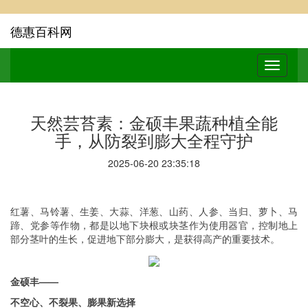
德惠百科网
天然芸苔素：金硕丰果蔬种植全能
手，从防裂到膨大全程守护
2025-06-20 23:35:18
红薯、马铃薯、生姜、大蒜、洋葱、山药、人参、当归、萝卜、马
蹄、党参等作物，都是以地下块根或块茎作为使用器官，控制地上
部分茎叶的生长，促进地下部分膨大，是获得高产的重要技术。
金硕丰——
不空心、不裂果、膨果新选择