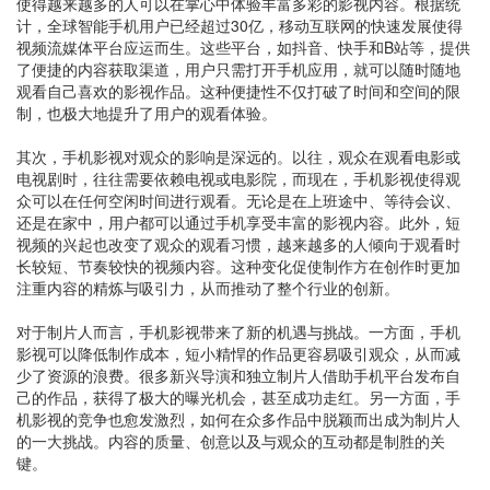
使得越来越多的人可以在掌心中体验丰富多彩的影视内容。根据统
计，全球智能手机用户已经超过30亿，移动互联网的快速发展使得
视频流媒体平台应运而生。这些平台，如抖音、快手和B站等，提供
了便捷的内容获取渠道，用户只需打开手机应用，就可以随时随地
观看自己喜欢的影视作品。这种便捷性不仅打破了时间和空间的限
制，也极大地提升了用户的观看体验。
其次，手机影视对观众的影响是深远的。以往，观众在观看电影或
电视剧时，往往需要依赖电视或电影院，而现在，手机影视使得观
众可以在任何空闲时间进行观看。无论是在上班途中、等待会议、
还是在家中，用户都可以通过手机享受丰富的影视内容。此外，短
视频的兴起也改变了观众的观看习惯，越来越多的人倾向于观看时
长较短、节奏较快的视频内容。这种变化促使制作方在创作时更加
注重内容的精炼与吸引力，从而推动了整个行业的创新。
对于制片人而言，手机影视带来了新的机遇与挑战。一方面，手机
影视可以降低制作成本，短小精悍的作品更容易吸引观众，从而减
少了资源的浪费。很多新兴导演和独立制片人借助手机平台发布自
己的作品，获得了极大的曝光机会，甚至成功走红。另一方面，手
机影视的竞争也愈发激烈，如何在众多作品中脱颖而出成为制片人
的一大挑战。内容的质量、创意以及与观众的互动都是制胜的关
键。